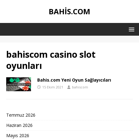
BAHIS.COM
bahiscom casino slot
oyunları
Bahis.com Yeni Oyun Sağlayıcıları
15 Ekim 2021
bahiscom
Temmuz 2026
Haziran 2026
Mayıs 2026