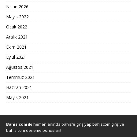
Nisan 2026
Mayıs 2022
Ocak 2022
Aralık 2021
Ekim 2021
Eylül 2021
Ağustos 2021
Temmuz 2021
Haziran 2021
Mayıs 2021
Bahis.com
ile hemen anında bahis'e giriş yap bahiscom giriş ve
bahis.com deneme bonusları!