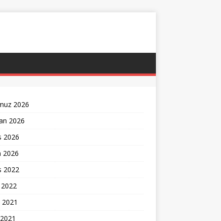
uz 2026
ran 2026
s 2026
n 2026
s 2022
 2022
k 2021
 2021