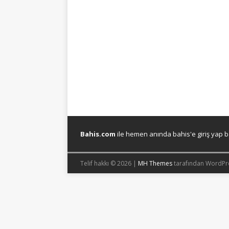
Bahis.com
ile hemen anında bahis'e giriş yap 
Telif hakkı © 2026 |
MH Themes
tarafından WordPr