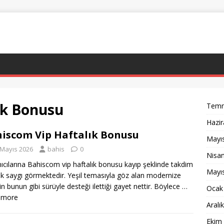
ık Bonusu
Temm
Hazi
iscom Vip Haftalık Bonusu
Mayı
 Mayıs 2026
bahis
0
Nisa
nıcılarına Bahiscom vip haftalık bonusu kayıp şeklinde takdim
Mayı
k saygı görmektedir. Yeşil temasıyla göz alan modernize
tin bunun gibi sürüyle desteği ilettiği gayet nettir. Böylece …
Ocak
 more
Aralı
Ekim