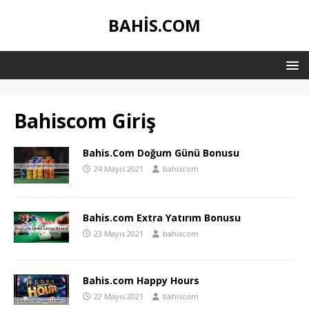
BAHIS.COM
Bahiscom Giriş
Bahis.Com Doğum Günü Bonusu
24 Mayıs 2021
bahiscom
Bahis.com Extra Yatırım Bonusu
23 Mayıs 2021
bahiscom
Bahis.com Happy Hours
22 Mayıs 2021
bahiscom