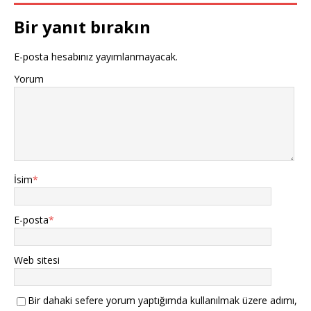
Bir yanıt bırakın
E-posta hesabınız yayımlanmayacak.
Yorum
İsim
*
E-posta
*
Web sitesi
Bir dahaki sefere yorum yaptığımda kullanılmak üzere adımı,