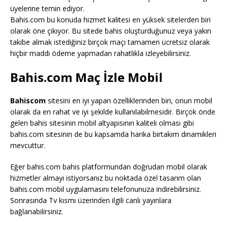
üyelerine temin ediyor.
Bahis.com bu konuda hizmet kalitesi en yüksek sitelerden biri
olarak öne çıkıyor. Bu sitede bahis oluşturduğunuz veya yakın
takibe almak istediğiniz birçok maçı tamamen ücretsiz olarak
hiçbir maddi ödeme yapmadan rahatlıkla izleyebilirsiniz.
Bahis.com Maç İzle Mobil
Bahiscom
sitesini en iyi yapan özelliklerinden biri, onun mobil
olarak da en rahat ve iyi şekilde kullanılabilmesidir. Birçok önde
gelen bahis sitesinin mobil altyapısının kaliteli olması gibi
bahis.com sitesinin de bu kapsamda harika birtakım dinamikleri
mevcuttur.
Eğer bahis.com bahis platformundan doğrudan mobil olarak
hizmetler almayı istiyorsanız bu noktada özel tasarım olan
bahis.com mobil uygulamasını telefonunuza indirebilirsiniz.
Sonrasında Tv kısmı üzerinden ilgili canlı yayınlara
bağlanabilirsiniz.