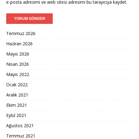
e-posta adresimi ve web sitesi adresimi bu tarayıcıya kaydet.
Temmuz 2026
Haziran 2026
Mayıs 2026
Nisan 2026
Mayıs 2022
Ocak 2022
Aralık 2021
Ekim 2021
Eylül 2021
Ağustos 2021
Temmuz 2021