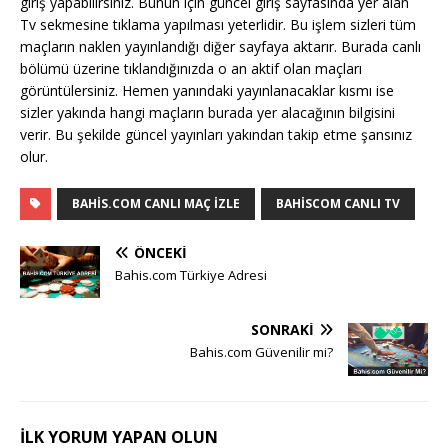
giriş yapabilirsiniz. Bunun için güncel giriş sayfasında yer alan
Tv sekmesine tıklama yapılması yeterlidir. Bu işlem sizleri tüm
maçların naklen yayınlandığı diğer sayfaya aktarır. Burada canlı
bölümü üzerine tıklandığınızda o an aktif olan maçları
görüntülersiniz. Hemen yanındaki yayınlanacaklar kısmı ise
sizler yakında hangi maçların burada yer alacağının bilgisini
verir. Bu şekilde güncel yayınları yakından takip etme şansınız
olur.
BAHIS.COM CANLI MAÇ IZLE
BAHISCOM CANLI TV
ÖNCEKI
Bahis.com Türkiye Adresi
SONRAKI
Bahis.com Güvenilir mi?
İLK YORUM YAPAN OLUN