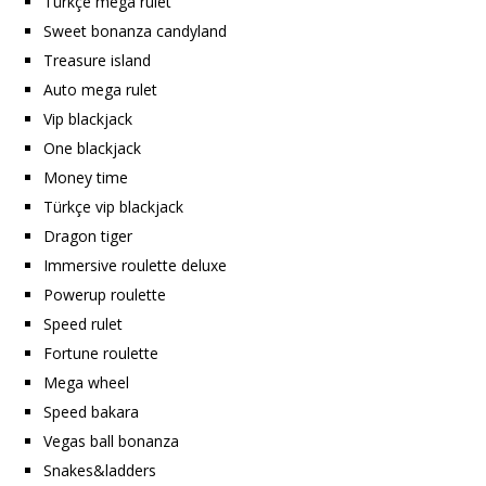
Türkçe mega rulet
Sweet bonanza candyland
Treasure island
Auto mega rulet
Vip blackjack
One blackjack
Money time
Türkçe vip blackjack
Dragon tiger
Immersive roulette deluxe
Powerup roulette
Speed rulet
Fortune roulette
Mega wheel
Speed bakara
Vegas ball bonanza
Snakes&ladders