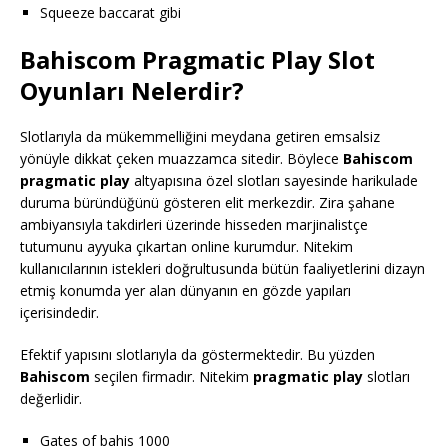
Squeeze baccarat gibi
Bahiscom Pragmatic Play Slot
Oyunları Nelerdir?
Slotlarıyla da mükemmelliğini meydana getiren emsalsiz
yönüyle dikkat çeken muazzamca sitedir. Böylece
Bahiscom
pragmatic play
altyapısına özel slotları sayesinde harikulade
duruma büründüğünü gösteren elit merkezdir. Zira şahane
ambiyansıyla takdirleri üzerinde hisseden marjinalistçe
tutumunu ayyuka çıkartan online kurumdur. Nitekim
kullanıcılarının istekleri doğrultusunda bütün faaliyetlerini dizayn
etmiş konumda yer alan dünyanın en gözde yapıları
içerisindedir.
Efektif yapısını slotlarıyla da göstermektedir. Bu yüzden
Bahiscom
seçilen firmadır. Nitekim
pragmatic play
slotları
değerlidir.
Gates of bahis 1000