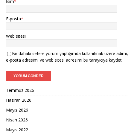
İsim
*
E-posta
*
Web sitesi
Bir dahaki sefere yorum yaptığımda kullanılmak üzere adımı,
e-posta adresimi ve web sitesi adresimi bu tarayıcıya kaydet.
Temmuz 2026
Haziran 2026
Mayıs 2026
Nisan 2026
Mayıs 2022