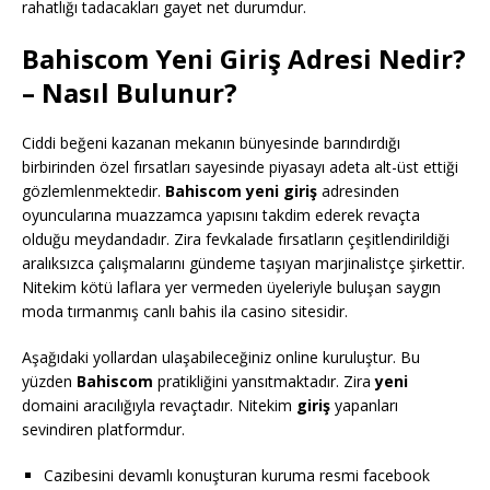
rahatlığı tadacakları gayet net durumdur.
Bahiscom Yeni Giriş Adresi Nedir?
– Nasıl Bulunur?
Ciddi beğeni kazanan mekanın bünyesinde barındırdığı
birbirinden özel fırsatları sayesinde piyasayı adeta alt-üst ettiği
gözlemlenmektedir.
Bahiscom yeni giriş
adresinden
oyuncularına muazzamca yapısını takdim ederek revaçta
olduğu meydandadır. Zira fevkalade fırsatların çeşitlendirildiği
aralıksızca çalışmalarını gündeme taşıyan marjinalistçe şirkettir.
Nitekim kötü laflara yer vermeden üyeleriyle buluşan saygın
moda tırmanmış canlı bahis ila casino sitesidir.
Aşağıdaki yollardan ulaşabileceğiniz online kuruluştur. Bu
yüzden
Bahiscom
pratikliğini yansıtmaktadır. Zira
yeni
domaini aracılığıyla revaçtadır. Nitekim
giriş
yapanları
sevindiren platformdur.
Cazibesini devamlı konuşturan kuruma resmi facebook