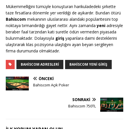
Mükemmelliğini tümüyle konuşturan harikuladedeki şirkette
taze fırsatlara dönemle yer verildiği de aşikardır. Bundan ötürü
Bahiscom
mekanının uluslararası alandaki popülaritesini top
noktaya tırmandırdığı gayet nettir. Aynı zamanda
yeni
adresiyle
beraber faal tarzından kati suretle ödün vermeden piyasada
bulunmaktadır. Dolayısıyla
giriş
yapanlara daimi desteklerini
ulaştırarak klas pozisyona ulaştığını ayan beyan sergileyen
firma durumunda olmaktadır.
BAHISCOM ADRESLERI
BAHISCOM YENI GIRIŞ
ÖNCEKI
Bahiscom Açık Poker
SONRAKI
Bahiscom 750TL