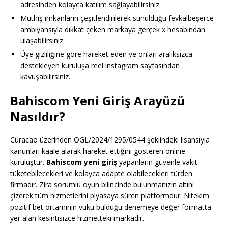
adresinden kolayca katılım sağlayabilirsiniz.
Müthiş imkanların çeşitlendirilerek sunulduğu fevkalbeşerce
ambiyansıyla dikkat çeken markaya gerçek x hesabından
ulaşabilirsiniz.
Üye gizliliğine göre hareket eden ve onları aralıksızca
destekleyen kuruluşa reel instagram sayfasından
kavuşabilirsiniz.
Bahiscom Yeni Giriş Arayüzü
Nasıldır?
Curacao üzerinden OGL/2024/1295/0544 şeklindeki lisansıyla
kanunları kaale alarak hareket ettiğini gösteren online
kuruluştur.
Bahiscom yeni giriş
yapanların güvenle vakit
tüketebilecekleri ve kolayca adapte olabilecekleri türden
firmadır. Zira sorumlu oyun bilincinde bulunmanızın altını
çizerek tüm hizmetlerini piyasaya süren platformdur. Nitekim
pozitif bet ortamının vuku bulduğu denemeye değer formatta
yer alan kesintisizce hizmetteki markadır.